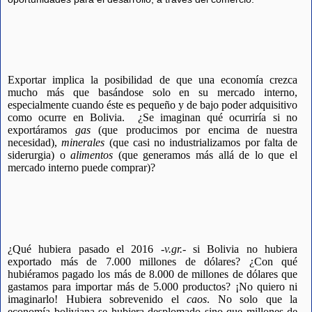
Exportar implica la posibilidad de que una economía crezca
mucho más que basándose solo en su mercado interno,
especialmente cuando éste es pequeño y de bajo poder adquisitivo
como ocurre en Bolivia. ¿Se imaginan qué ocurriría si no
exportáramos
gas
(que producimos por encima de nuestra
necesidad),
minerales
(que casi no industrializamos por falta de
siderurgia) o
alimentos
(que generamos más allá de lo que el
mercado interno puede comprar)?
¿Qué hubiera pasado el 2016 -
v.gr.
- si Bolivia no hubiera
exportado más de 7.000 millones de dólares? ¿Con qué
hubiéramos pagado los más de 8.000 de millones de dólares que
gastamos para importar más de 5.000 productos? ¡No quiero ni
imaginarlo! Hubiera sobrevenido el
caos
. No solo que la
economía boliviana se hubiera desplomado sino que millones de