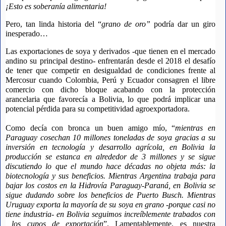
¡Esto es soberanía alimentaria! 
Pero, tan linda historia del “
grano de oro”
 podría dar un giro 
inesperado…
Las exportaciones de soya y derivados -que tienen en el mercado 
andino su principal destino- enfrentarán desde el 2018 el desafío 
de tener que competir en desigualdad de condiciones frente al 
Mercosur cuando Colombia, Perú y Ecuador consagren el libre 
comercio con dicho bloque acabando con la protección 
arancelaria que favorecía a Bolivia, lo que podrá implicar una 
potencial pérdida para su competitividad agroexportadora.
Como decía con bronca un buen amigo mío, “
mientras en 
Paraguay cosechan 10 millones toneladas de soya gracias a su 
inversión en tecnología y desarrollo agrícola, en Bolivia la 
producción se estanca en alrededor de 3 millones y se sigue 
discutiendo lo que el mundo hace décadas no objeta más: la 
biotecnología y sus beneficios. Mientras Argentina trabaja para 
bajar los costos en la Hidrovía Paraguay-Paraná, en Bolivia se 
sigue dudando sobre los beneficios de Puerto Busch. Mientras 
Uruguay exporta la mayoría de su soya en grano -porque casi no 
tiene industria- en Bolivia seguimos increíblemente trabados con 
 los cupos de exportación
”. Lamentablemente, es nuestra 