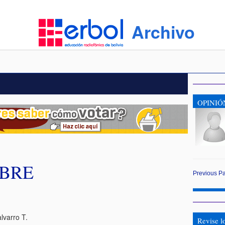
Archivo
OPINIÓ
MBRE
Previous
P
lvarro T.
Revise l