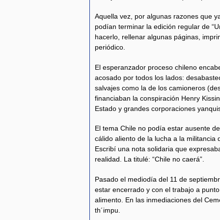
Aquella vez, por algunas razones que ya
podían terminar la edición regular de 
hacerlo, rellenar algunas páginas, impr
periódico.
El esperanzador proceso chileno encab
acosado por todos los lados: desabastec
salvajes como la de los camioneros (d
financiaban la conspiración Henry Kiss
Estado y grandes corporaciones yanquis
El tema Chile no podía estar ausente de
cálido aliento de la lucha a la militancia
Escribí una nota solidaria que expresa
realidad. La titulé: “Chile no caerá”.
Pasado el mediodía del 11 de septiembr
estar encerrado y con el trabajo a punto
alimento. En las inmediaciones del Ceme
th´impu.