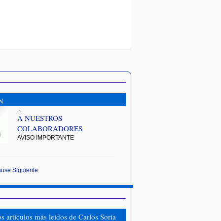
N
.-.
A NUESTROS
COLABORADORES
AVISO IMPORTANTE
ause
Siguiente
os artículos más leídos de Carlos Soria