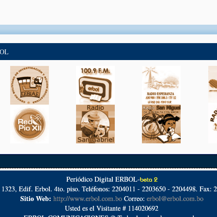
BOL
Periódico Digital ERBOL-
beta 2
º 1323, Edif. Erbol. 4to. piso. Teléfonos: 2204011 - 2203650 - 2204498. Fax: 
Sitio Web:
http://www.erbol.com.bo
Correo:
erbol@erbol.com.bo
Usted es el Visitante # 114020692