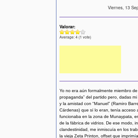
Viernes, 13 Se
Valorar:
Average:
4
(
1
vote)
Yo no era aún formalmente miembro de 
propaganda” del partido pero, dadas mi 
y la amistad con “Manuel” (Ramiro Bar
Cárdenas) que sí lo eran, tenía acceso 
funcionaba en la zona de Munaypata, en
de la fábrica de vidrios. De ese modo, 
clandestinidad, me inmiscuía en los tra
la vieja Zeta Printon, offset que imprimí