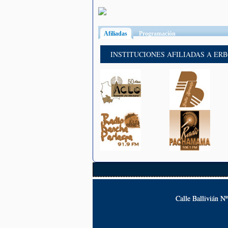
Afiliadas
(solapa activa)
Programación
INSTITUCIONES AFILIADAS A ER
Calle Ballivián N