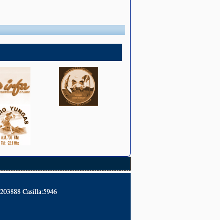
2203888 Casilla:5946