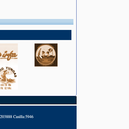
2203888 Casilla:5946