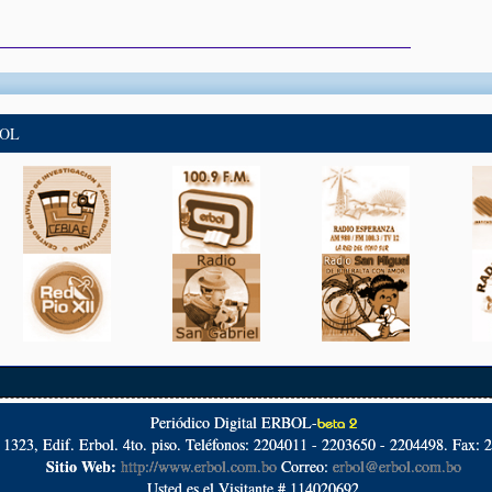
BOL
Periódico Digital ERBOL-
beta 2
º 1323, Edif. Erbol. 4to. piso. Teléfonos: 2204011 - 2203650 - 2204498. Fax: 
Sitio Web:
http://www.erbol.com.bo
Correo:
erbol@erbol.com.bo
Usted es el Visitante # 114020692