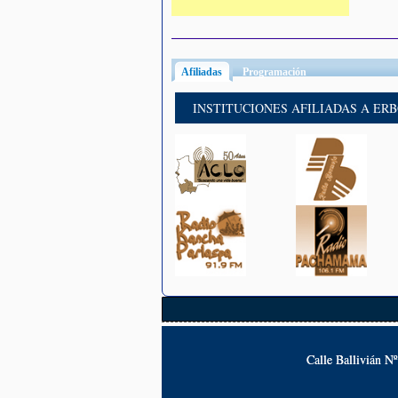
Afiliadas
(solapa activa)
Programación
INSTITUCIONES AFILIADAS A ER
Calle Ballivián N