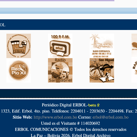
BOL
Periódico Digital ERBOL-
beta 2
º 1323, Edif. Erbol. 4to. piso. Teléfonos: 2204011 - 2203650 - 2204498. Fax: 
Sitio Web:
http://www.erbol.com.bo
Correo:
erbol@erbol.com.bo
Usted es el Visitante # 114020692
ERBOL COMUNICACIONES © Todos los derechos reservados
La Paz – Bolivia 2026. Erbol Digital Archivo