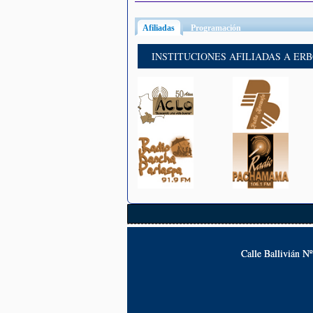
Afiliadas
(solapa activa)
Programación
INSTITUCIONES AFILIADAS A ER
Calle Ballivián N